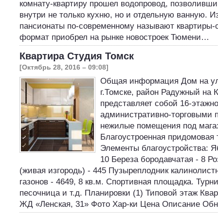
комнату-квартиру прошел водопровод, позволивши
внутри не только кухню, но и отдельную ванную. И
пансионаты по-современному называют квартиры-с
формат приобрел на рынке новостроек Тюмени…
Квартира Студия Томск
[Октябрь 28, 2016 – 09:08]
Общая информация Дом на ул.
г.Томске, район Радужный на 
представляет собой 16-этажн
административно-торговыми 
нежилые помещения под мага
Благоустроенная придомовая 
Элементы благоустройства: Я
10 Береза бородавчатая - 8 Р
(живая изгородь) - 445 Пузыреплодник калинолист
газонов - 4649, 8 кв.м. Спортивная площадка. Турни
песочница и т.д. Планировки (1) Типовой этаж Ква
ЖД «Ленская, 31» Фото Хар-ки Цена Описание Об