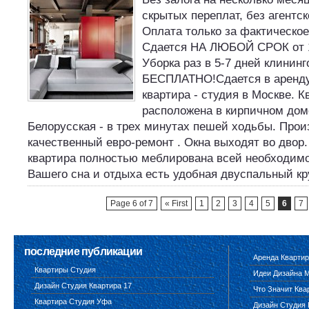
скрытых переплат, без агентс
Оплата только за фактическо
Сдается НА ЛЮБОЙ СРОК от 1
Уборка раз в 5-7 дней клинин
БЕСПЛАТНО!Сдается в аренду
квартира - студия в Москве. К
расположена в кирпичном дом
Белорусская - в трех минутах пешей ходьбы. Прои
качественный евро-ремонт . Окна выходят во двор
квартира полностью меблирована всей необходим
Вашего сна и отдыха есть удобная двуспальный к
Page 6 of 7
« First
1
2
3
4
5
6
7
последние публикации
Аренда Квартир
Квартиры Студия
Идеи Дизайна 
Дизайн Студия Квартира 17
Что Значит Ква
Квартира Студия Уфа
Дизайн Студия 