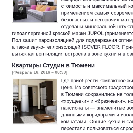
стоимость и максимальный ко
применением самых современ
безопасных и негорючих мате
отделаны минеральной штука
гипоаллергенной краской марки JUPOL (применяетс
Пол зашит пароизоляцией для поддержания оптим
а также звуко-теплоизоляцей ISOVER FLOOR. При
вытяжная вентиляция встроена в зоне кухни и в с
Квартиры Студии в Тюмени
[Февраль 16, 2016 – 08:33]
Где приобрести компактное ж
цене. Из советского градостр
в Тюмени сохранились не толь
«хрущевки» и «брежневки», но
пансионаты — знаменитые во
длинными коридорами и изо
комнатами. Общие кухни и са
перестали пользоваться спрос