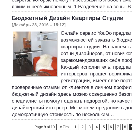
ярким и необыкновенным. 1 Разделение на зоны. 
Бюджетный Дизайн Квартиры Студии
[Декабрь 23, 2016 – 15:12]
Онлайн сервис YouDo предлаг
возможностей заказать бюдж
квартиры студии. На нашем с
сотни дизайнеров, от новичко
зарекомендовавших себя про
Каждый исполнитель, предла
интерьеров, прошел верифик
регистрации, имеет свое пор
проверенные отзывы от клиентов в личном профил
бюджетный дизайн здесь можно совершенно безоп
специалисты помогут сделать недорогой, но качес
дизайнерский интерьер. Мы можем предложить до
демократичную стоимость по нескольким…
Page 9 of 10
« First
1
2
3
4
5
6
7
8