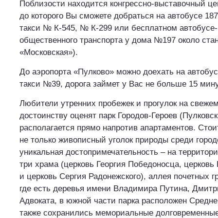
Поблизости находится конгрессно-выставочный ц
до которого Вы сможете добраться на автобусе 18
такси № К-545, № К-299 или бесплатном автобусе-
общественного транспорта у дома №197 около ста
«Московская»).
До аэропорта «Пулково» можно доехать на автобу
такси №39, дорога займет у Вас не больше 15 мину
Любители утренних пробежек и прогулок на свежем
достоинству оценят парк Городов-Героев (Пулковск
располагается прямо напротив апартаментов. Стоит
не только живописный уголок природы среди городс
уникальная достопримечательность – на территори
три храма (церковь Георгия Победоносца, церковь
и церковь Сергия Радонежского), аллея почетных г
где есть деревья имени Владимира Путина, Дмитр
Адвоката, в южной части парка расположен Среднер
также сохранились мемориальные долговременные